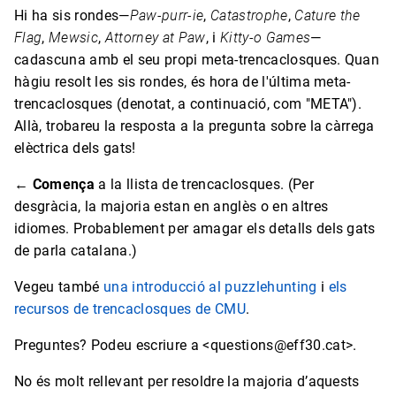
Hi ha sis rondes—
Paw-purr-ie
,
Catastrophe
,
Cature the
Flag
,
Mewsic
,
Attorney at Paw
, i
Kitty-o Games
—
cadascuna amb el seu propi meta-trencaclosques. Quan
hàgiu resolt les sis rondes, és hora de l'última meta-
trencaclosques (denotat, a continuació, com "META").
Allà, trobareu la resposta a la pregunta sobre la càrrega
elèctrica dels gats!
← Comença
a la llista de trencaclosques. (Per
desgràcia, la majoria estan en anglès o en altres
idiomes. Probablement per amagar els detalls dels gats
de parla catalana.)
Vegeu també
una introducció al puzzlehunting
i
els
recursos de trencaclosques de CMU
.
Preguntes? Podeu escriure a <questions@eff30.cat>.
No és molt rellevant per resoldre la majoria d’aquests