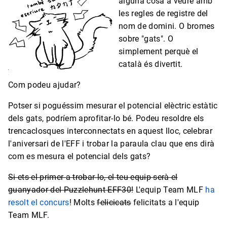
alguna cosa a veure amb
les regles de registre del
nom de domini. O bromes
sobre "gats". O
simplement perquè el
català és divertit.
Com podeu ajudar?
Potser si poguéssim mesurar el potencial elèctric estàtic
dels gats, podríem aprofitar-lo bé. Podeu resoldre els
trencaclosques interconnectats en aquest lloc, celebrar
l'aniversari de l'EFF i trobar la paraula clau que ens dirà
com es mesura el potencial dels gats?
Si ets el primer a trobar-lo, el teu equip serà el
guanyador del Puzzlehunt EFF30!
L'equip Team MLF
ha
resolt el concurs
! Molts
felicicats
felicitats a l'equip
Team MLF.